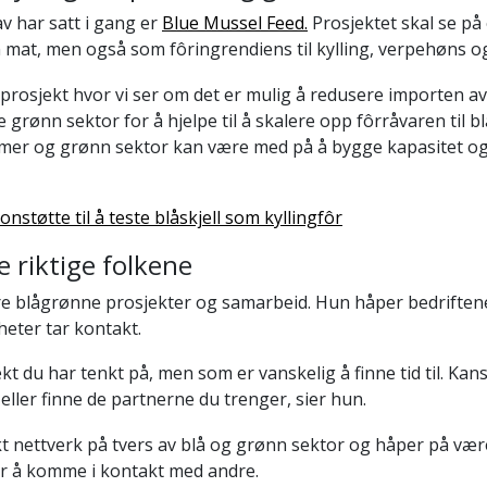
v har satt i gang er
Blue Mussel Feed.
Prosjektet skal se på
m mat, men også som fôringrendiens til kylling, verpehøns og
 prosjekt hvor vi ser om det er mulig å redusere importen a
e grønn sektor for å hjelpe til å skalere opp fôrråvaren til bl
umer og grønn sektor kan være med på å bygge kapasitet o
onstøtte til å teste blåskjell som kyllingfôr
e riktige folkene
ere blågrønne prosjekter og samarbeid. Hun håper bedriften
eter tar kontakt.
kt du har tenkt på, men som er vanskelig å finne tid til. Kan
ller finne de partnerne du trenger, sier hun.
kt nettverk på tvers av blå og grønn sektor og håper på vær
er å komme i kontakt med andre.