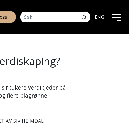
 oss
ENG
 verdiskaping?
e sirkulære verdikjeder på
 og flere blågrønne
ET AV SIV HEIMDAL