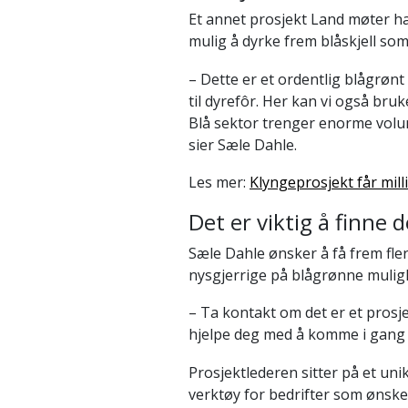
Et annet prosjekt Land møter ha
mulig å dyrke frem blåskjell so
– Dette er et ordentlig blågrønt
til dyrefôr. Her kan vi også bruk
Blå sektor trenger enorme vol
sier Sæle Dahle.
Les mer:
Klyngeprosjekt får milli
Det er viktig å finne d
Sæle Dahle ønsker å få frem fl
nysgjerrige på blågrønne muligh
– Ta kontakt om det er et prosje
hjelpe deg med å komme i gang e
Prosjektlederen sitter på et uni
verktøy for bedrifter som ønsk