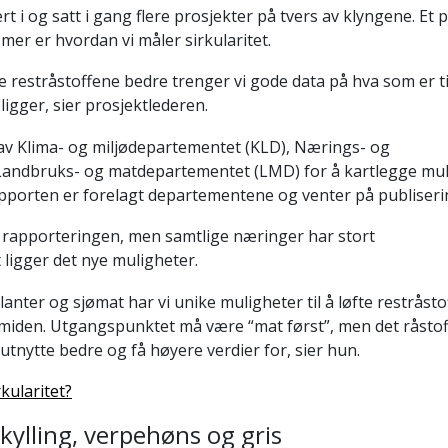
t i og satt i gang flere prosjekter på tvers av klyngene. Et 
er er hvordan vi måler sirkularitet.
e restråstoffene bedre trenger vi gode data på hva som er t
ligger, sier prosjektlederen.
t av Klima- og miljødepartementet (KLD), Nærings- og
Landbruks- og matdepartementet (LMD) for å kartlegge mul
apporten er forelagt departementene og venter på publiseri
i rapporteringen, men samtlige næringer har stort
 ligger det nye muligheter.
lanter og sjømat har vi unike muligheter til å løfte restråst
miden. Utgangspunktet må være “mat først”, men det råstof
 utnytte bedre og få høyere verdier for, sier hun.
kularitet?
il kylling, verpehøns og gris