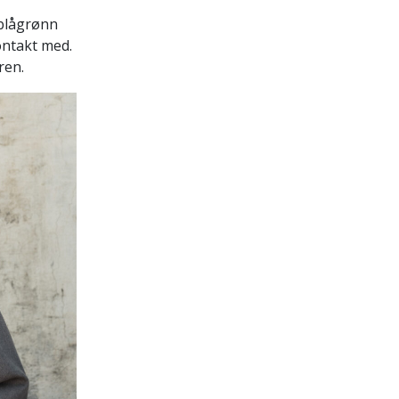
 blågrønn
ontakt med.
eren.