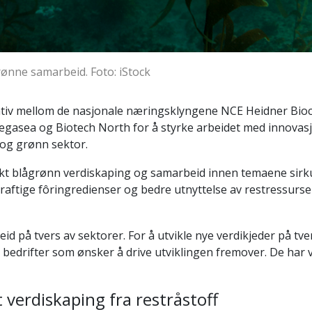
ønne samarbeid. Foto: iStock
tiativ mellom de nasjonale næringsklyngene NCE Heidner Bio
egasea og Biotech North for å styrke arbeidet med innovas
å og grønn sektor.
 økt blågrønn verdiskaping og samarbeid innen temaene sir
aftige fôringredienser og bedre utnyttelse av restressurse
id på tvers av sektorer. For å utvikle nye verdikjeder på tve
 bedrifter som ønsker å drive utviklingen fremover. De har 
 verdiskaping fra restråstoff