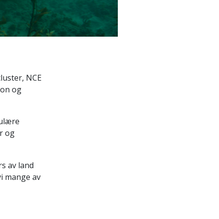
cluster, NCE
jon og
kulære
r og
rs av land
vi mange av