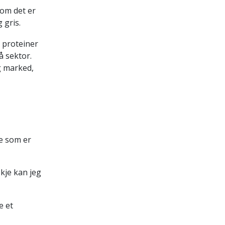
 om det er
 gris.
v proteiner
å sektor.
g marked,
e som er
skje kan jeg
e et