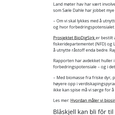
Land møter hav har vært involver
som Sæle Dahle har jobbet mye m
– Om vi skal lykkes med å utnytt
og hvor forbedringspotensialet 
Prosjektet BioDigSirk
er bestil
fiskeridepartementet (NFD) og 
å utnytte råstoff enda bedre. R
Rapporten har avdekket huller 
forbedringspotensiale – og i det
– Med biomasse fra friske dyr, p
høyere opp i verdiskapingspyra
ikke kan spise må vi sørge for å
Les mer:
Hvordan måler vi biosir
Blåskjell kan bli fôr t