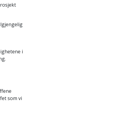
prosjekt
ilgjengelig
ighetene i
ng.
offene
fet som vi