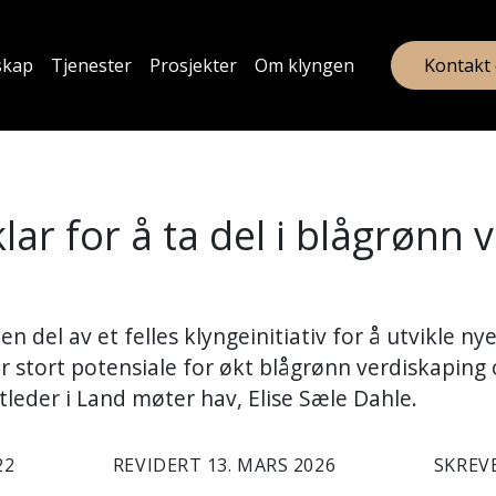
skap
Tjenester
Prosjekter
Om klyngen
Kontakt
klar for å ta del i blågrønn
n del av et felles klyngeinitiativ for å utvikle ny
er stort potensiale for økt blågrønn verdiskaping
leder i Land møter hav, Elise Sæle Dahle.
22
REVIDERT 13. MARS 2026
SKREV