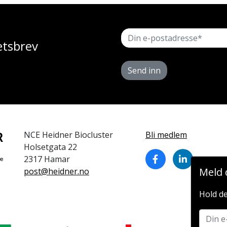
etsbrev
Send inn
NCE Heidner Biocluster
Bli medlem
Holsetgata 22
2317 Hamar
Meld 
post@heidner.no
Hold de