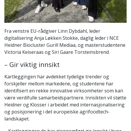
Fra venstre EU-rådgiver Linn Dybdahl, leder
digitalisering Anja Løkken Stokke, daglig leder i NCE
Heidner Biocluster Gurill Mediaa, og masterstudentene
Victoria Keiseraas og Siri Gaare Torsteinsbrend.
– Gir viktig innsikt
Kartleggingen har avdekket tydelige trender og
forskjeller mellom markedene, og studentene har
identifisert en rekke innovative virksomheter som kan
være verdifulle samarbeidspartnere. Innsikten vil støtte
Heidner og Klosser i arbeidet med internasjonalisering
og posisjonering i det europeiske agrifoodtech-
landskapet.
– Kartleggingen de har gjennomført gir innsikt i hvor