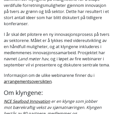
verdifulle forretningsmuligheter gjennom innovasjon
på tvers av grønn og blå sektor. Dette har resultert i et
stort antall ideer som har blitt diskutert på tidligere
konferanser.
I år skal det pilotere en ny innovasjonsprosess på tvers
av sektorene. Målet er å lykkes med videreutvikling av
en håndfull muligheter, og at klyngene inkluderes i
medlemmenes innovasjonssamarbeid. Prosjektet har
navnet
Land møter hav
, og i løpet av fire webinarer i
september vil vi presentere og diskutere sentrale tema.
Informasjon om de ulike webinarene finner du i
arrangementsoversikten
.
Om klyngene:
NCE Seafood Innovation
er en klynge som jobber
mot bærekraftig vekst av sjømatnæringen. Klyngen
består av 80 partnere, medlemmer og