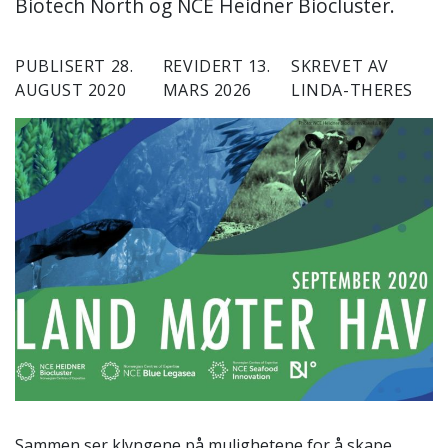
Biotech North og NCE Heidner Biocluster.
PUBLISERT 28.
REVIDERT 13.
SKREVET AV
AUGUST 2020
MARS 2026
LINDA-THERES
Sammen ser klyngene på mulighetene for å skape