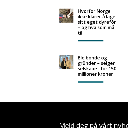
Hvorfor Norge
ikke klarer å lage
sitt eget dyrefôr
– og hva som må
til
Ble bonde og
gründer – selger
selskapet for 150
millioner kroner
Meld deg på vårt nyh