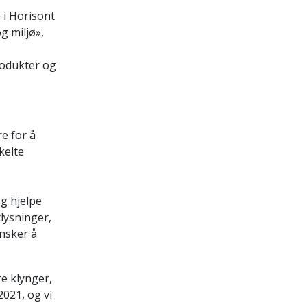
 i Horisont
g miljø»,
rodukter og
e for å
kelte
og hjelpe
lysninger,
ønsker å
e klynger,
021, og vi