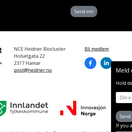
Send inn
NCE Heidner Biocluster
Bli medlem
Holsetgata 22
2317 Hamar
Meld 
post@heidner.no
Hold de
Send
If you 