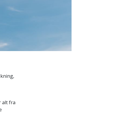
skning,
alt fra
e