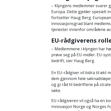
– Klyngens medlemmer svarer go
Europa. Dette gjelder spesielt 
fortsetter Haug Berg. European 
innovasjonsgrad blant medlemsb
tjenester innenfor områdene avl
EU-rådgiverens roll
– Medlemmene i klyngen har høy
prøve seg på EU-midler. EU-syst
bedrift, sier Haug Berg.
En EU-rådgiver vil bidra til økt m
dem gjennom hele søknadsløpet. 
og gi råd til bedriftene på strat
søke.
EU-rådgiveren vil også ha en ko
Innovasjon Norge og Norges Fors