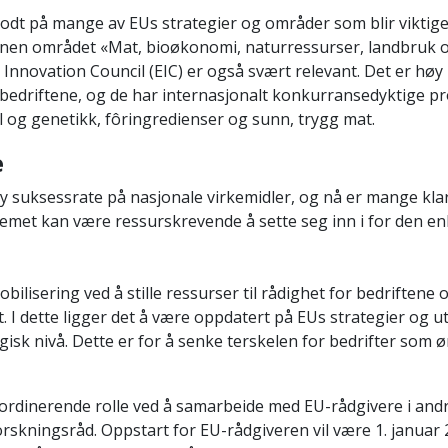
dt på mange av EUs strategier og områder som blir viktige
innen området «Mat, bioøkonomi, naturressurser, landbruk o
Innovation Council (EIC) er også svært relevant. Det er høy
edriftene, og de har internasjonalt konkurransedyktige p
 og genetikk, fôringredienser og sunn, trygg mat.
e
 suksessrate på nasjonale virkemidler, og nå er mange klar
emet kan være ressurskrevende å sette seg inn i for den en
obilisering ved å stille ressurser til rådighet for bedriftene 
I dette ligger det å være oppdatert på EUs strategier og ut
egisk nivå. Dette er for å senke terskelen for bedrifter som 
ordinerende rolle ved å samarbeide med EU-rådgivere i andr
kningsråd. Oppstart for EU-rådgiveren vil være 1. januar 2