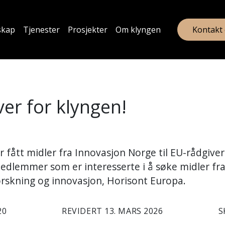
skap
Tjenester
Prosjekter
Om klyngen
Kontakt
er for klyngen!
 fått midler fra Innovasjon Norge til EU-rådgiver
medlemmer som er interesserte i å søke midler fr
skning og innovasjon, Horisont Europa.
20
REVIDERT 13. MARS 2026
S