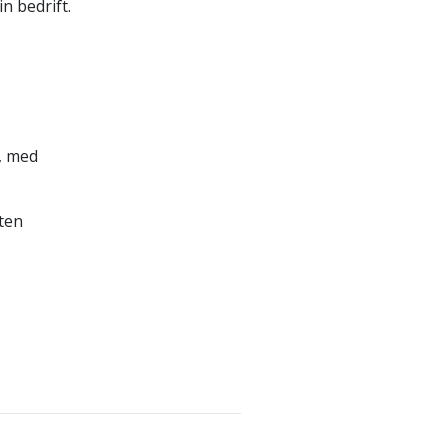
n bedrift.
, med
ten