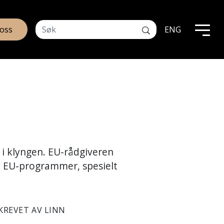
 oss
ENG
 i klyngen. EU-rådgiveren
a EU-programmer, spesielt
KREVET AV LINN