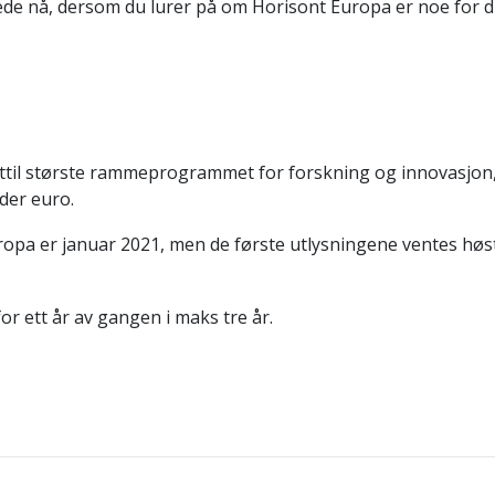
rede nå, dersom du lurer på om Horisont Europa er noe for di
ittil største rammeprogrammet for forskning og innovasjon
rder euro.
ropa er januar 2021, men de første utlysningene ventes høs
for ett år av gangen i maks tre år.