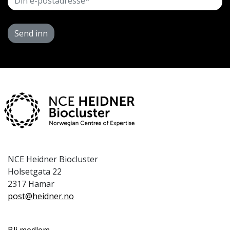
Send inn
NCE Heidner Biocluster
Holsetgata 22
2317 Hamar
post@heidner.no
Bli medlem