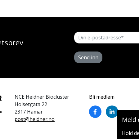
etsbrev
Send inn
NCE Heidner Biocluster
Bli medlem
Holsetgata 22
2317 Hamar
Meld 
post@heidner.no
Hold de