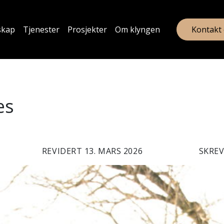
skap
Tjenester
Prosjekter
Om klyngen
Kontakt
æs
REVIDERT 13. MARS 2026
SKREV