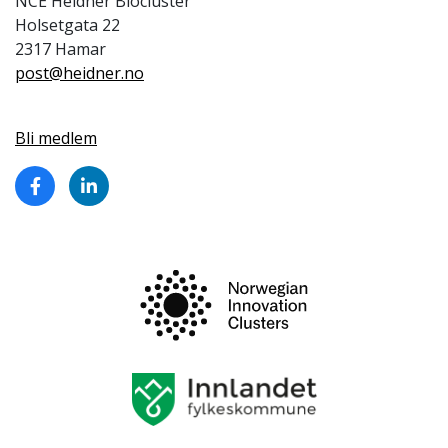
NCE Heidner Biocluster
Holsetgata 22
2317 Hamar
post@heidner.no
Bli medlem