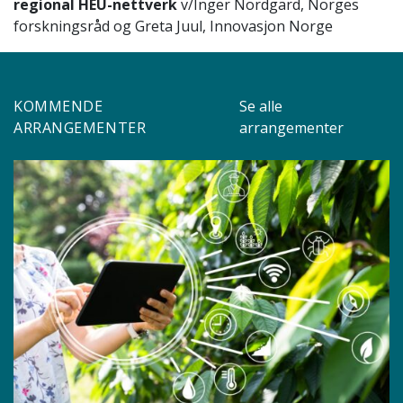
regional HEU-nettverk
v/Inger Nordgard, Norges
forskningsråd og Greta Juul, Innovasjon Norge
KOMMENDE
Se alle
ARRANGEMENTER
arrangementer