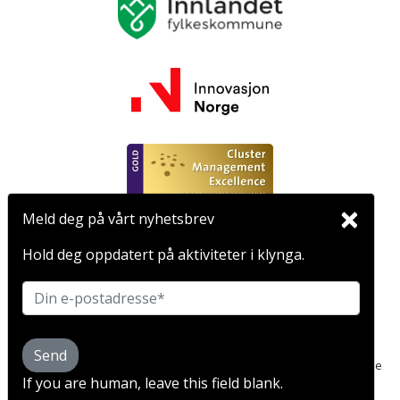
×
Meld deg på vårt nyhetsbrev
FASILITATOR
Hold deg oppdatert på aktiviteter i klynga.
Send
2020 © NCE Heidner Biocluster | Dette nettstedet bruker cookies. Se
If you are human, leave this field blank.
vår
personvernerklæring
| Utviklet av
Dialecta kommunikasjon AS