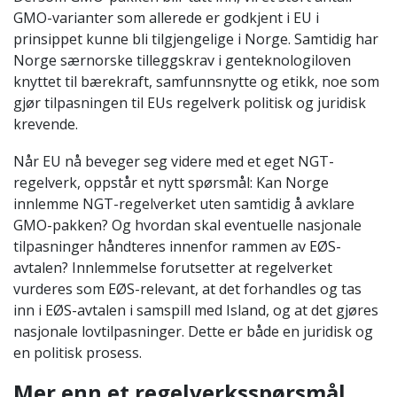
GMO-varianter som allerede er godkjent i EU i
prinsippet kunne bli tilgjengelige i Norge. Samtidig har
Norge særnorske tilleggskrav i genteknologiloven
knyttet til bærekraft, samfunnsnytte og etikk, noe som
gjør tilpasningen til EUs regelverk politisk og juridisk
krevende.
Når EU nå beveger seg videre med et eget NGT-
regelverk, oppstår et nytt spørsmål: Kan Norge
innlemme NGT-regelverket uten samtidig å avklare
GMO-pakken? Og hvordan skal eventuelle nasjonale
tilpasninger håndteres innenfor rammen av EØS-
avtalen? Innlemmelse forutsetter at regelverket
vurderes som EØS-relevant, at det forhandles og tas
inn i EØS-avtalen i samspill med Island, og at det gjøres
nasjonale lovtilpasninger. Dette er både en juridisk og
en politisk prosess.
Mer enn et regelverksspørsmål