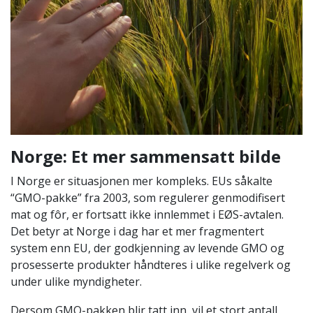
Norge: Et mer sammensatt bilde
I Norge er situasjonen mer kompleks. EUs såkalte
“GMO-pakke” fra 2003, som regulerer genmodifisert
mat og fôr, er fortsatt ikke innlemmet i EØS-avtalen.
Det betyr at Norge i dag har et mer fragmentert
system enn EU, der godkjenning av levende GMO og
prosesserte produkter håndteres i ulike regelverk og
under ulike myndigheter.
Dersom GMO-pakken blir tatt inn, vil et stort antall