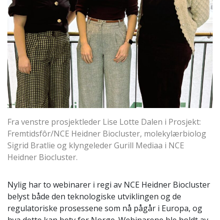
Fra venstre prosjektleder Lise Lotte Dalen i Prosjekt:
Fremtidsfôr/NCE Heidner Biocluster, molekylærbiolog
Sigrid Bratlie og klyngeleder Gurill Mediaa i NCE
Heidner Biocluster.
Nylig har to webinarer i regi av NCE Heidner Biocluster
belyst både den teknologiske utviklingen og de
regulatoriske prosessene som nå pågår i Europa, og
hva dette kan bety for Norge. Webinarene ble holdt av