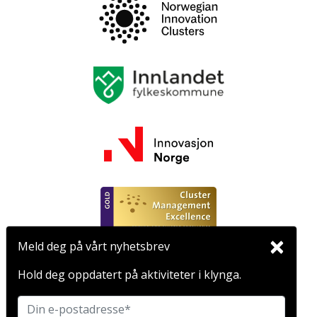
×
Meld deg på vårt nyhetsbrev
FASILITATOR
Hold deg oppdatert på aktiviteter i klynga.